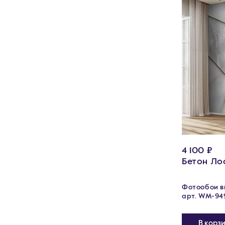
4 100 ₽
Бетон Ло
Фотообои ви
арт. WM-94
В корз