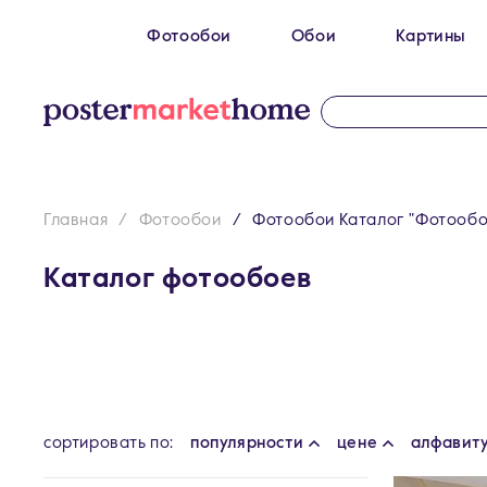
Фотообои
Обои
Картины
Размеры
100 x 270 см
Картин
200 х 270 см
Картин
300 х 200 см
Картин
Главная
Фотообои
Фотообои Каталог "Фотообо
300 х 270 см
400 х 270 см
Каталог фотообоев
500 x 270 см
cортировать по:
популярности
цене
алфавит