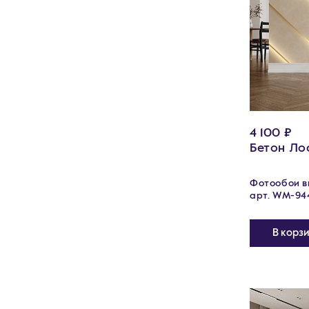
4 100 ₽
Бетон Ло
Фотообои ви
арт. WM-94
В корз