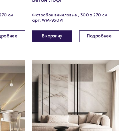
Бетон Лофт
270 см
Фотообои виниловые , 300 х 270 см
арт. WM-950V1
дробнее
В корзину
Подробнее