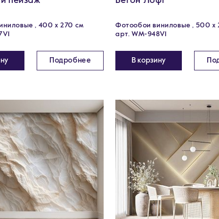
й пейзаж
Бетон Лофт
ниловые , 400 х 270 см
Фотообои виниловые , 500 x 
7V1
арт. WM-948V1
ину
Подробнее
В корзину
По