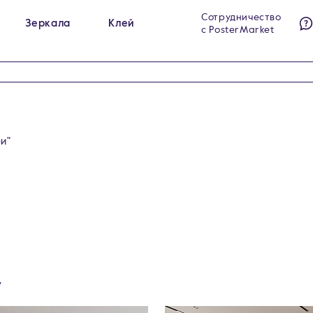
Сотрудничество
Зеркала
Клей
с PosterMarket
ы на холсте
Гримёрные зеркала
284
23
ы на стекле
Интерьерные зеркала
140
60
ы на холсте в раме
Напольные зеркала
99
5
и"
у