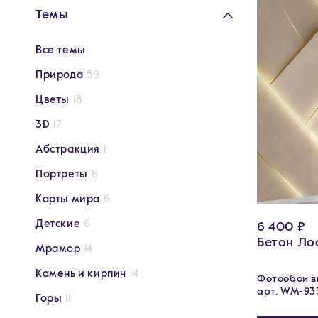
Темы
Все темы
Природа
59
Цветы
18
3D
17
Абстракция
1
Портреты
6
Карты мира
6
Детские
6
6 400 ₽
Бетон Ло
Мрамор
14
Камень и кирпич
14
Фотообои ви
арт. WM-93
Горы
11