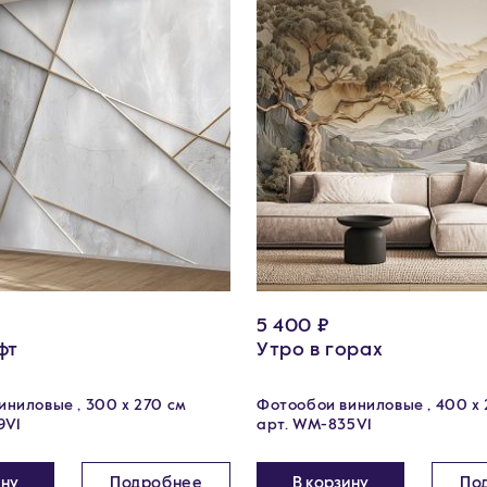
5 400 ₽
фт
Утро в горах
ниловые , 300 х 270 см
Фотообои виниловые , 400 х 
9V1
арт. WM-835V1
ину
Подробнее
В корзину
По