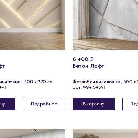
6 400 ₽
фт
Бетон Лофт
ниловые , 300 х 270 см
Фотообои виниловые , 500 х 
4V1
арт. WM-946V1
ину
Подробнее
В корзину
По