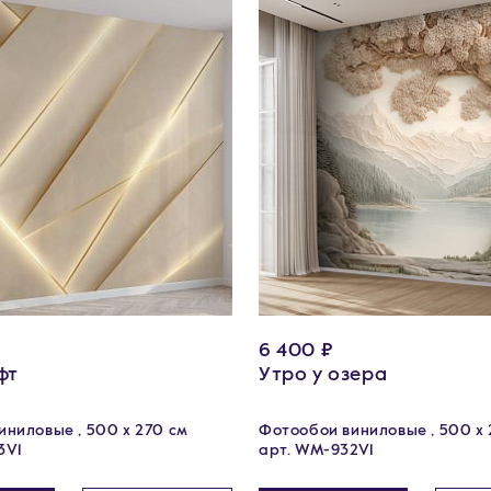
6 400 ₽
фт
Утро у озера
ниловые , 500 x 270 см
Фотообои виниловые , 500 x 
3V1
арт. WM-932V1