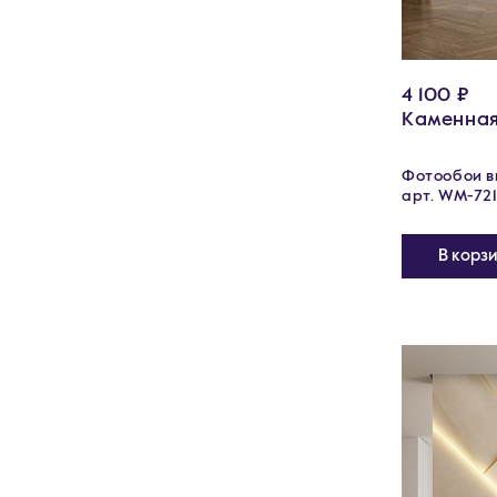
4 100 ₽
Каменная
Фотообои ви
арт. WM-721
В корз