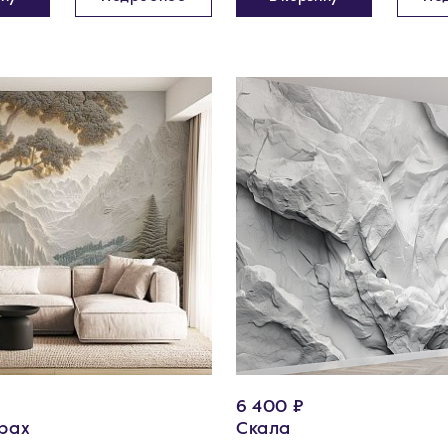
6 400 ₽
орах
Скала