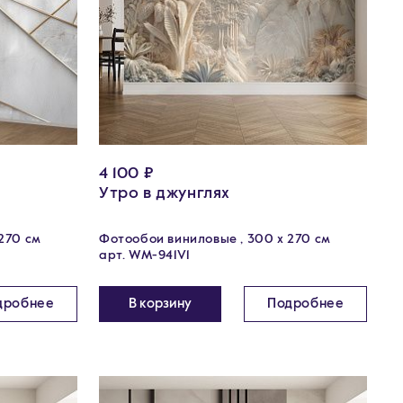
4 100 ₽
Утро в джунглях
270 см
Фотообои виниловые , 300 х 270 см
арт. WM-941V1
дробнее
В корзину
Подробнее