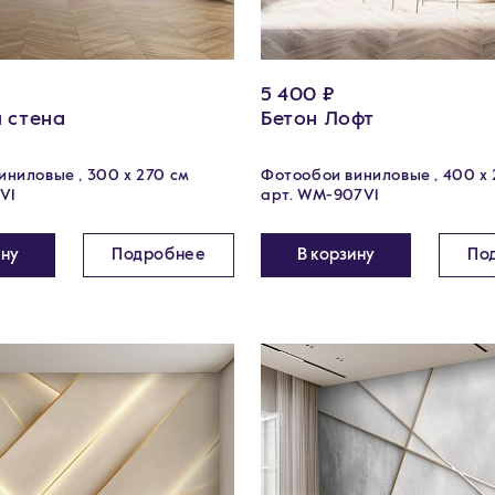
5 400 ₽
 стена
Бетон Лофт
ниловые , 300 х 270 см
Фотообои виниловые , 400 х 
V1
арт. WM-907V1
ину
Подробнее
В корзину
По