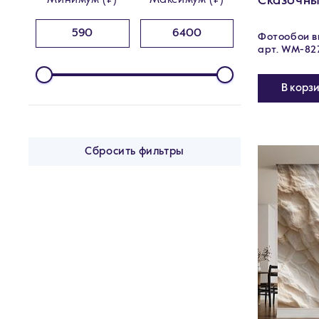
Сказочны
Минимум (₽)
Максимум (₽)
Фотообои ви
арт. WM-82
В корз
Сбросить фильтры