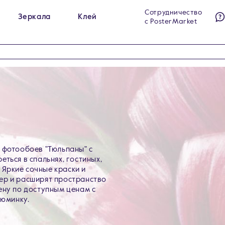
Сотрудничество
Зеркала
Клей
с PosterMarket
ы на холсте
Гримёрные зеркала
284
23
ы на стекле
Интерьерные зеркала
140
60
ы на холсте в раме
Напольные зеркала
99
5
 фотообоев "Тюльпаны" с
ться в спальнях, гостиных,
. Яркие сочные краски и
ер и расширят пространство
ену по доступным ценам с
зюминку.