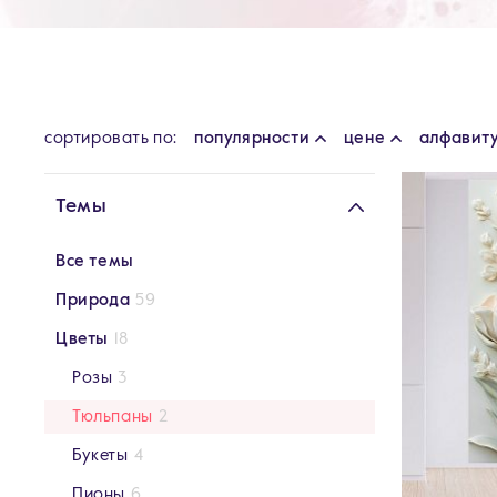
cортировать по:
популярности
цене
алфавит
Темы
Все темы
Природа
59
Цветы
18
Розы
3
Тюльпаны
2
Букеты
4
Пионы
6