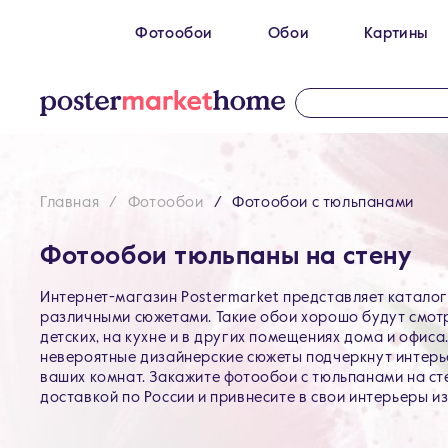
Фотообои
Обои
Картины
Размеры
100 x 270 см
Картин
200 х 270 см
Картин
300 х 200 см
Картин
Главная
Фотообои
Фотообои с тюльпанами
300 х 270 см
400 х 270 см
Фотообои тюльпаны на стену
500 x 270 см
Интернет-магазин Postermarket представляет каталог
различными сюжетами. Такие обои хорошо будут смотре
детских, на кухне и в других помещениях дома и офиса
невероятные дизайнерские сюжеты подчеркнут интерь
ваших комнат. Закажите фотообои с тюльпанами на ст
доставкой по России и привнесите в свои интерьеры и