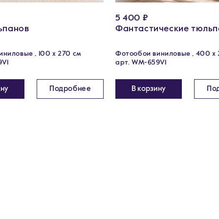
5 400 ₽
ьпанов
Фантастические тюль
ниловые , 100 x 270 см
Фотообои виниловые , 400 х 
9V1
арт. WM-659V1
ину
Подробнее
В корзину
По