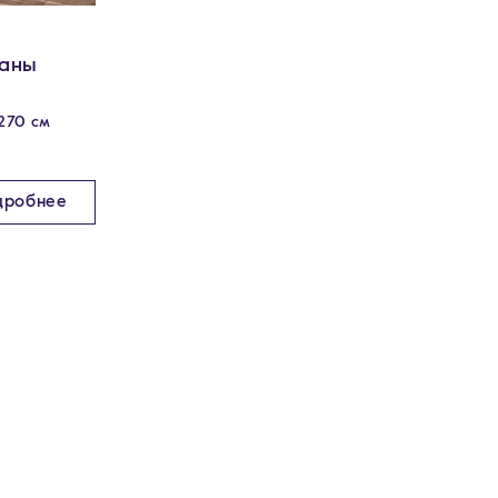
паны
270 см
дробнее