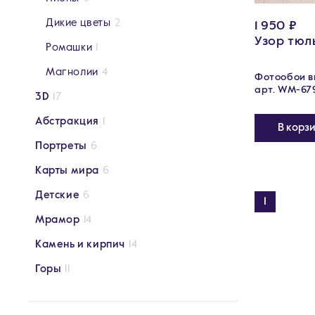
Дикие цветы
2
1 950 ₽
Узор тюл
Ромашки
1
Магнолии
4
Фотообои ви
арт. WM-67
3D
17
Абстракция
1
В корз
Портреты
6
Карты мира
6
Детские
6
1
Мрамор
14
Камень и кирпич
14
Горы
11