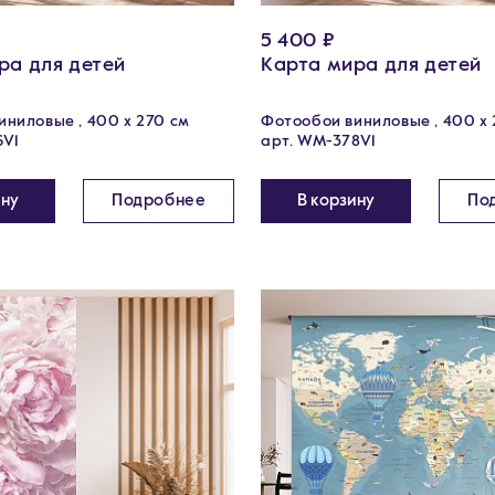
5 400 ₽
ра для детей
Карта мира для детей
ниловые , 400 х 270 см
Фотообои виниловые , 400 х 
6V1
арт. WM-378V1
ину
Подробнее
В корзину
По