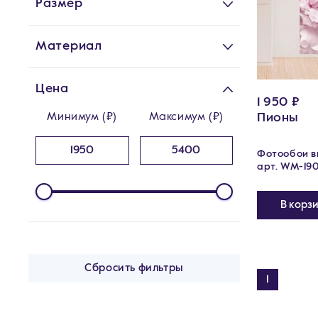
Размер
Материал
Цена
1 950 ₽
Пионы
Минимум (₽)
Максимум (₽)
Фотообои ви
арт. WM-19
В корз
Сбросить фильтры
1