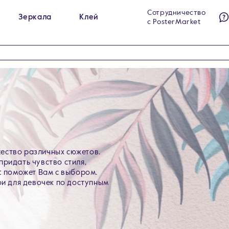
Сотрудничество
Зеркала
Клей
с PosterMarket
ы на холсте
Гримёрные зеркала
284
23
ы на стекле
Интерьерные зеркала
140
60
ы на холсте в раме
Напольные зеркала
99
5
ество различных сюжетов.
придать чувство стиля,
t поможет Вам с выбором.
ои для девочек по доступным