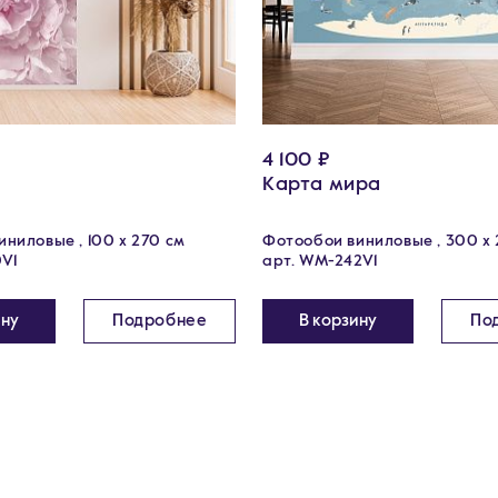
4 100 ₽
Карта мира
ниловые , 100 x 270 см
Фотообои виниловые , 300 х
0V1
арт. WM-242V1
ину
Подробнее
В корзину
По