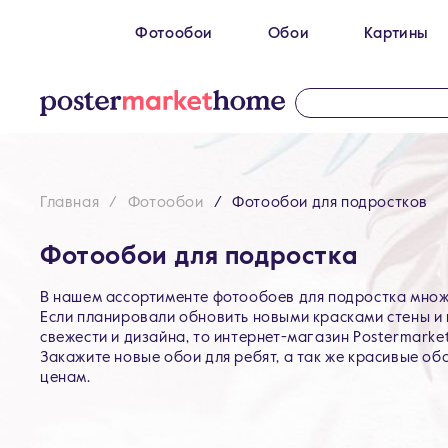
Фотообои
Обои
Картины
Размеры
100 x 270 см
Картин
200 х 270 см
Картин
300 х 200 см
Картин
Главная
Фотообои
Фотообои для подростков
300 х 270 см
400 х 270 см
Фотообои для подростка
500 x 270 см
В нашем ассортименте фотообоев для подростка множ
Если планировали обновить новыми красками стены и 
свежести и дизайна, то интернет-магазин Postermarke
Закажите новые обои для ребят, а так же красивые об
ценам.