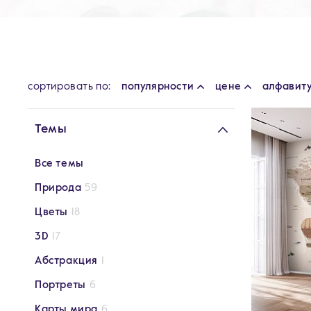
cортировать по:
популярности
цене
алфавит
Темы
Все темы
Природа
59
Цветы
18
3D
17
Абстракция
1
Портреты
6
Карты мира
6