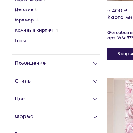
Детские
6
5 400 ₽
Карта ми
Мрамор
14
Камень и кирпич
14
Фотообои ви
арт. WM-37
Горы
11
В корз
Помещение
Стиль
Цвет
Форма