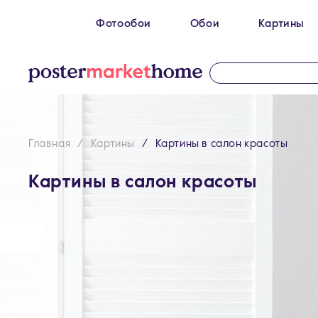
Фотообои
Обои
Картины
Размеры
100 x 270 см
Картин
200 х 270 см
Картин
300 х 200 см
Картин
Главная
Картины
Картины в салон красоты
300 х 270 см
400 х 270 см
Картины в салон красоты
500 x 270 см