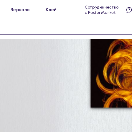
Сотрудничество
Зеркала
Клей
с PosterMarket
ы на холсте
Гримёрные зеркала
284
23
ы на стекле
Интерьерные зеркала
140
60
ы на холсте в раме
Напольные зеркала
99
5