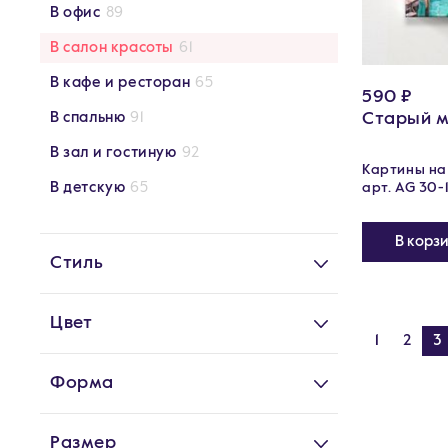
В офис
89
В салон красоты
61
В кафе и ресторан
65
590 ₽
Старый м
В спальню
91
В зал и гостиную
92
Картины на 
В детскую
65
арт. AG 30-
В корз
Стиль
Цвет
1
2
3
Форма
Размер