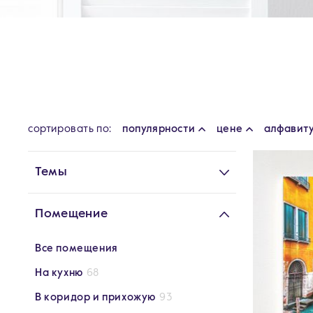
cортировать по:
популярности
цене
алфавит
Темы
Помещение
Все помещения
На кухню
68
В коридор и прихожую
93