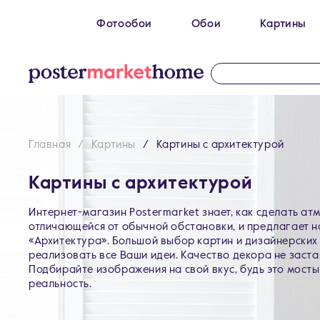
Фотообои
Обои
Картины
Размеры
100 x 270 см
Картин
200 х 270 см
Картин
300 х 200 см
Картин
Главная
Картины
Картины с архитектурой
300 х 270 см
400 х 270 см
Картины с архитектурой
500 x 270 см
Интернет-магазин Postermarket знает, как сделать ат
отличающейся от обычной обстановки, и предлагает 
«Архитектура». Большой выбор картин и дизайнерски
реализовать все Ваши идеи. Качество декора не заста
Подбирайте изображения на свой вкус, будь это мосты
реальность.