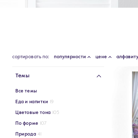
cортировать по:
популярности
цене
алфавит
Темы
Все темы
Еда и напитки
19
Цветовые тона
105
По форме
107
Природа
41