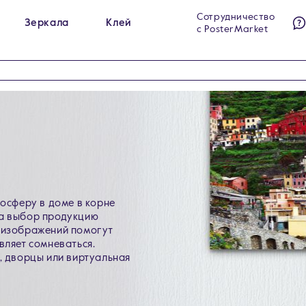
Сотрудничество
Зеркала
Клей
с PosterMarket
ы на холсте
Гримёрные зеркала
284
23
ы на стекле
Интерьерные зеркала
140
60
ы на холсте в раме
Напольные зеркала
99
5
мосферу в доме в корне
на выбор продукцию
х изображений помогут
вляет сомневаться.
, дворцы или виртуальная