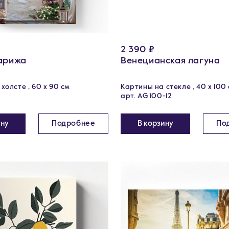
2 390 ₽
арижа
Венецианская лагуна
холсте , 60 х 90 см
Картины на стекле , 40 x 100
арт. AG 100-12
ину
Подробнее
В корзину
По