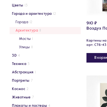
Цветы
13
Города и архитектура
12
Города
12
910 ₽
Воздух П
Архитектура
11
Мосты
1
Картины на 
арт. CT6-43
Улицы
11
3D
4
В корз
Техника
3
Абстракция
1
Портреты
7
Космос
2
Животные
7
Плакаты и постеры
4