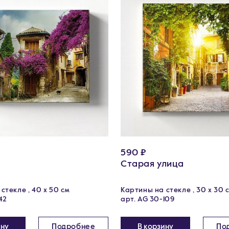
590 ₽
Старая улица
стекле , 40 х 50 см
Картины на стекле , 30 x 30 
42
арт. AG 30-109
ину
Подробнее
В корзину
По