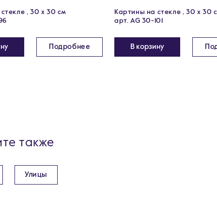
стекле , 30 x 30 см
Картины на стекле , 30 x 30 
96
арт. AG 30-101
ину
Подробнее
В корзину
По
те также
Улицы