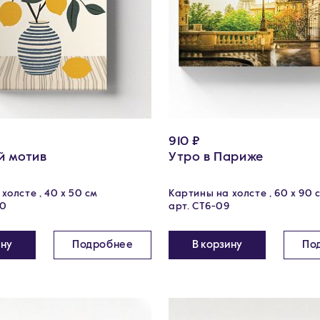
910 ₽
й мотив
Утро в Париже
холсте , 40 х 50 см
Картины на холсте , 60 х 90 
00
арт. CT6-09
ину
Подробнее
В корзину
По