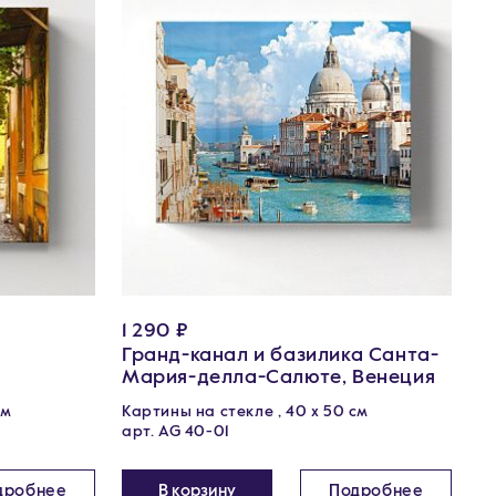
1 290 ₽
Гранд-канал и базилика Санта-
Мария-делла-Салюте, Венеция
см
Картины на стекле , 40 х 50 см
арт. AG 40-01
дробнее
В корзину
Подробнее