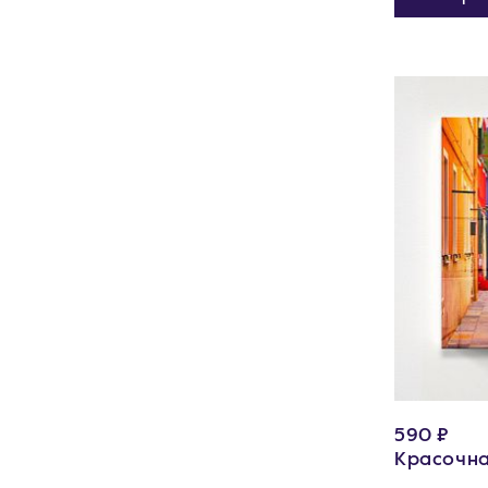
590 ₽
Красочна