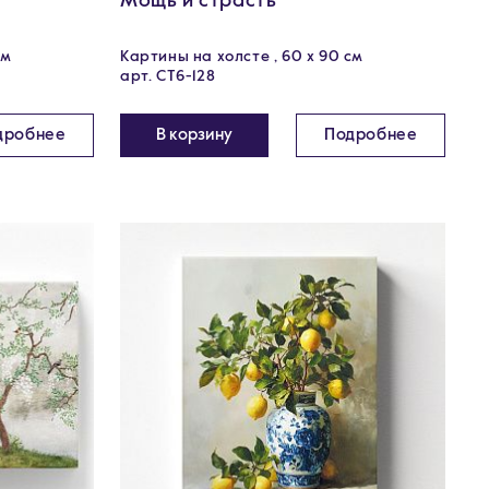
Мощь и страсть
см
Картины на холсте , 60 х 90 см
арт. CT6-128
дробнее
В корзину
Подробнее