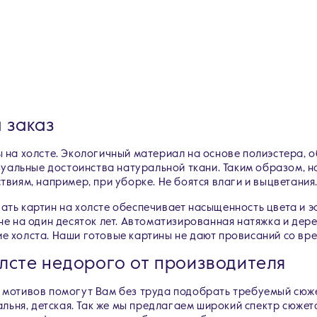
 заказ
ы на холсте. Экологичный материал на основе полиэстера,
изуальные достоинства натуральной ткани. Таким образом, н
виям, например, при уборке. Не боятся влаги и выцветания
ть картин на холсте обеспечивает насыщенность цвета и э
не на один десяток лет. Автоматизированная натяжка и де
е холста. Наши готовые картины не дают провисаний со вр
олсте недорого от производителя
 мотивов помогут Вам без труда подобрать требуемый сюж
альня, детская. Так же мы предлагаем широкий спектр сюже