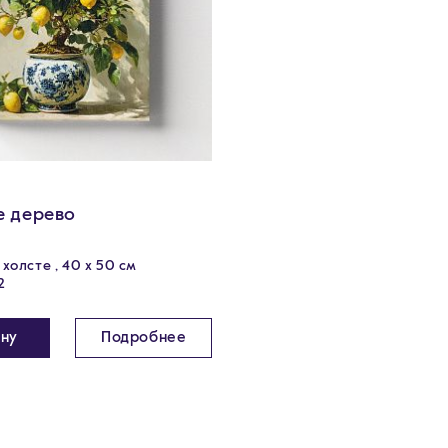
е дерево
холсте , 40 х 50 см
2
ину
Подробнее