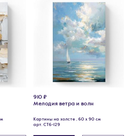
910 ₽
Мелодия ветра и волн
см
Картины на холсте , 60 х 90 см
арт. CT6-129