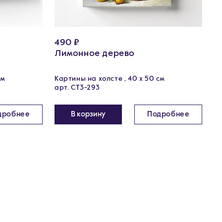
490 ₽
Лимонное дерево
см
Картины на холсте , 40 х 50 см
арт. CT3-293
дробнее
В корзину
Подробнее