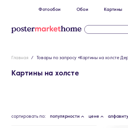
Фотообои
Обои
Картины
Размеры
100 x 270 см
Картин
200 х 270 см
Картин
300 х 200 см
Картин
Главная
Товары по запросу «Картины на холсте Де
300 х 270 см
400 х 270 см
Картины на холсте
500 x 270 см
cортировать по:
популярности
цене
алфавит