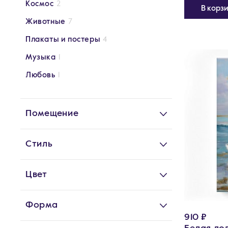
Космос
2
В корз
Животные
7
Плакаты и постеры
4
Музыка
1
Любовь
1
Помещение
Стиль
Цвет
Форма
910 ₽