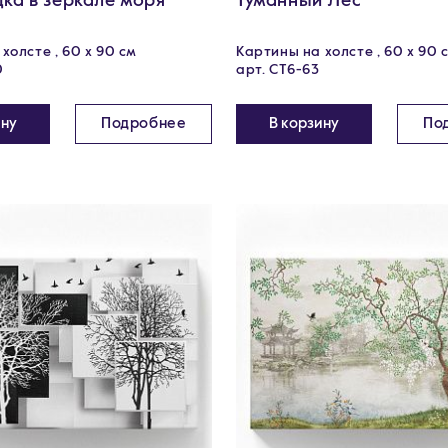
дка в зеркале моря
Туманный Лес
холсте , 60 х 90 см
Картины на холсте , 60 х 90 
0
арт. CT6-63
ину
Подробнее
В корзину
По