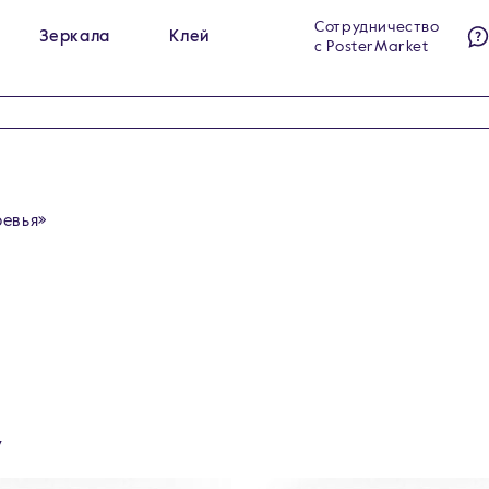
Сотрудничество
Зеркала
Клей
с PosterMarket
ы на холсте
Гримёрные зеркала
284
23
ы на стекле
Интерьерные зеркала
140
60
ы на холсте в раме
Напольные зеркала
99
5
ревья»
у