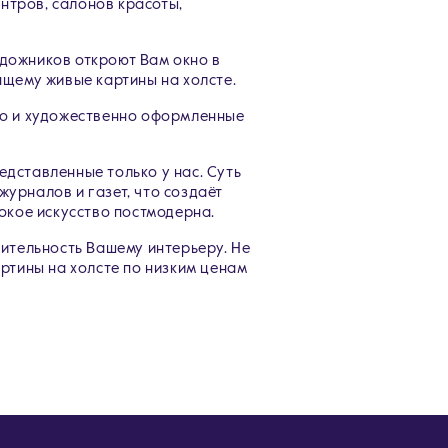
ентров, салонов красоты,
дожников откроют Вам окно в
ящему живые картины на холсте.
ко и художественно оформленные
дставленные только у нас. Суть
журналов и газет, что создаёт
окое искусство постмодерна.
зительность Вашему интерьеру. Не
ртины на холсте по низким ценам