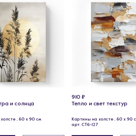
910 ₽
тра и солнца
Тепло и свет текстур
холсте , 60 х 90 см
Картины на холсте , 60 х 90 
арт. CT6-127