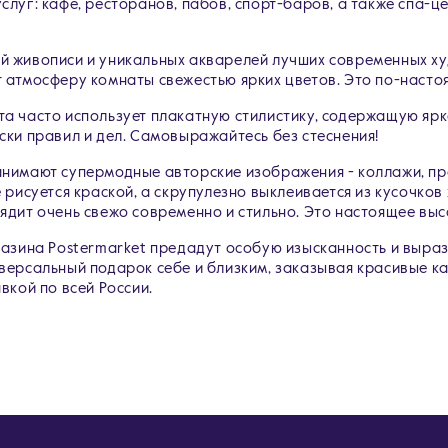
луг: кафе, ресторанов, пабов, спорт-баров, а также спа-ц
й живописи и уникальных акварелей лучших современных ху
 атмосферу комнаты свежестью ярких цветов. Это по-насто
та часто использует плакатную стилистику, содержащую яр
ки правил и дел. Самовыражайтесь без стеснения!
нимают супермодные авторские изображения - коллажи, пре
 рисуется краской, а скрупулезно выклеивается из кусочков 
ядит очень свежо современно и стильно. Это настоящее выс
газина Postermarket предадут особую изысканность и выра
версальный подарок себе и близким, заказывая красивые ка
вкой по всей России.