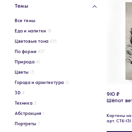
Темы
Все темы
Еда и напитки
19
Цветовые тона
105
По форме
107
Природа
41
Цветы
13
Города и архитектура
12
3D
4
910 ₽
Шёпот ве
Техника
3
Абстракция
1
Картины на 
арт. CT6-131
Портреты
7