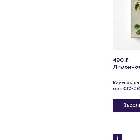
490 ₽
Лимонно
Картины на 
арт. CT3-29
В корз
1