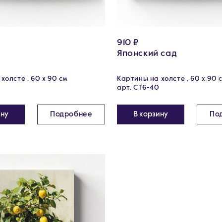
910 ₽
Японский сад
холсте , 60 х 90 см
Картины на холсте , 60 х 90 
арт. CT6-40
ину
Подробнее
В корзину
По