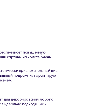
 обеспечивает повышенную
аши картины на холсте очень
.
стетически привлекательный вид
ревянный подрамник гарантируют
еменем.
ет для декорирования любого
тов идеально подходящих к