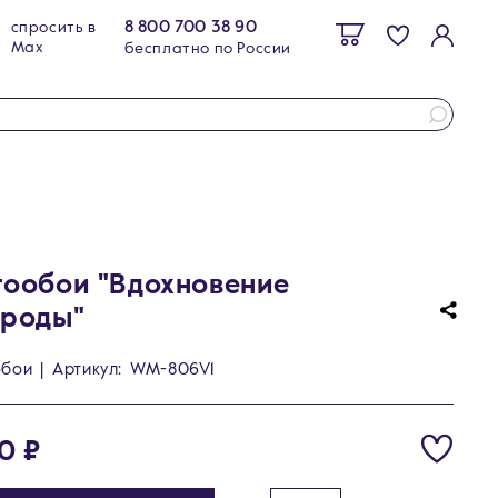
8 800 700 38 90
спросить в
Max
бесплатно по России
ообои "Вдохновение
роды"
обои
|
Артикул:
WM-806V1
0 ₽