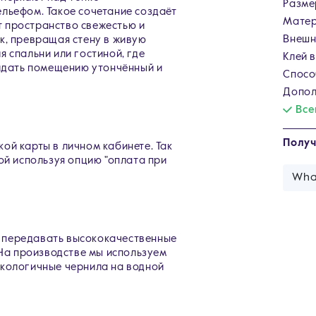
Разме
льефом. Такое сочетание создаёт
Матер
 пространство свежестью и
Внешн
к, превращая стену в живую
 спальни или гостиной, где
Клей 
ридать помещению утончённый и
Спосо
Допол
Все
Получ
ой карты в личном кабинете. Так
ой используя опцию "оплата при
Wha
 передавать высококачественные
 На производстве мы используем
экологичные чернила на водной