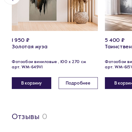
1 950 ₽
5 400 ₽
Золотая муза
Таинствен
Фотообои виниловые , 100 x 270 см
Фотообои ви
арт. WM-649V1
арт. WM-615
В корзину
Подробнее
В корзи
Отзывы
0