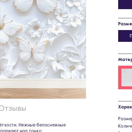
Разм
Мате
Харак
Отзывы
Разме
ёгкости. Нежные белоснежные
Колич
 порхают над тонко