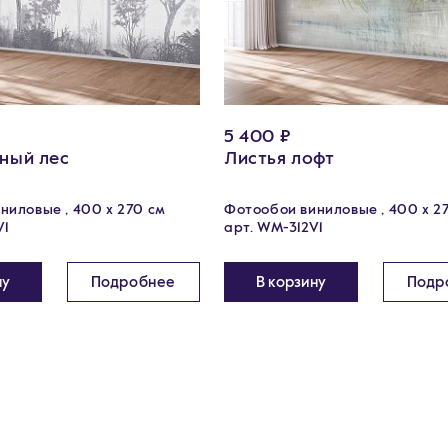
5 400 ₽
ный лес
Листья лофт
ниловые , 400 х 270 см
Фотообои виниловые , 400 х 2
V1
арт. WM-312V1
ну
Подробнее
В корзину
Подр