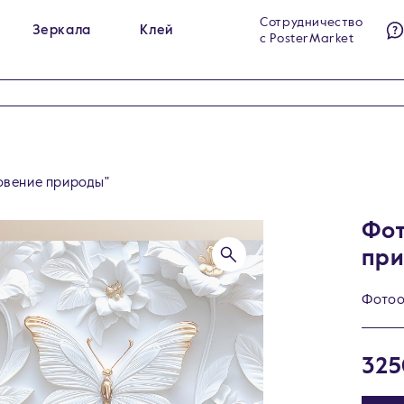
Сотрудничество
Зеркала
Клей
с PosterMarket
ы на холсте
Гримёрные зеркала
284
23
ы на стекле
Интерьерные зеркала
140
60
ы на холсте в раме
Напольные зеркала
99
5
овение природы"
Фот
при
Фото
325