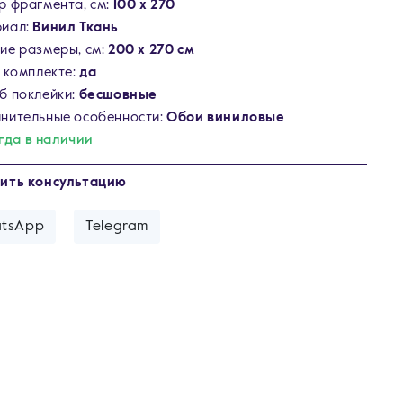
р фрагмента, см:
100 х 270
иал:
Винил Ткань
ие размеры, см:
200 х 270 см
в комплекте:
да
б поклейки:
бесшовные
нительные особенности:
Обои виниловые
гда в наличии
ить консультацию
tsApp
Telegram