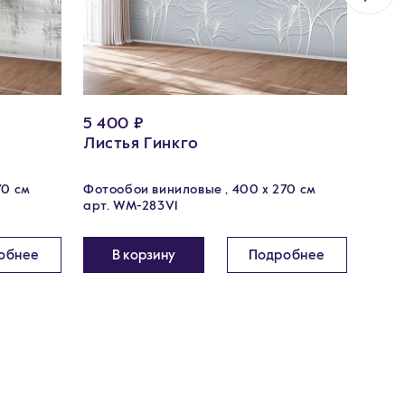
5 400 ₽
3 25
Листья Гинкго
Фил
70 см
Фотообои виниловые , 400 х 270 см
Фотоо
арт. WM-283V1
арт. 
обнее
В корзину
Подробнее
В