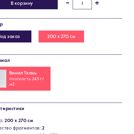
-
+
В корзину
ер
Под заказ
200 х 270 см
риал
Винил Ткань
плотность 245 г/
м2
теристики
р:
200 х 270 см
ество фрагментов:
2