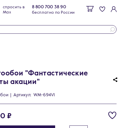
8 800 700 38 90
спросить в
Max
бесплатно по России
ообои "Фантастические
ты акации"
обои
|
Артикул:
WM-694V1
0 ₽