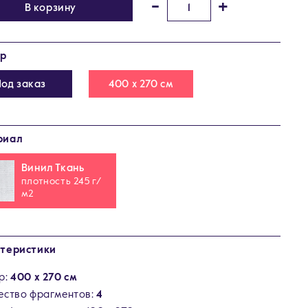
-
+
В корзину
ер
Под заказ
400 х 270 см
риал
Винил Ткань
плотность 245 г/
м2
теристики
р:
400 х 270 см
ество фрагментов:
4