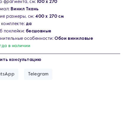
р фрагмента, см:
100 х 270
иал:
Винил Ткань
ие размеры, см:
400 х 270 см
в комплекте:
да
б поклейки:
бесшовные
нительные особенности:
Обои виниловые
гда в наличии
ить консультацию
tsApp
Telegram