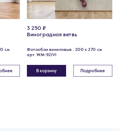
3 250 ₽
3 25
Виноградная ветвь
Вин
70 см
Фотообои виниловые , 200 х 270 см
Фотоо
арт. WM-921V1
арт.
обнее
В корзину
Подробнее
В