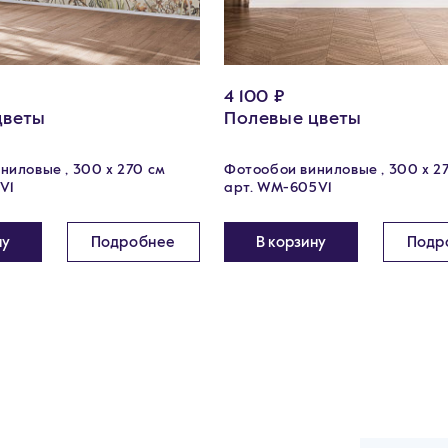
4 100 ₽
цветы
Полевые цветы
ниловые , 300 х 270 см
Фотообои виниловые , 300 х 2
V1
арт. WM-605V1
ну
Подробнее
В корзину
Подр