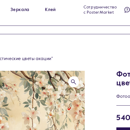
Сотрудничество
Зеркала
Клей
с PosterMarket
ы на холсте
Гримёрные зеркала
284
23
ы на стекле
Интерьерные зеркала
140
60
ы на холсте в раме
Напольные зеркала
99
5
тические цветы акации"
Фот
цве
Фото
540