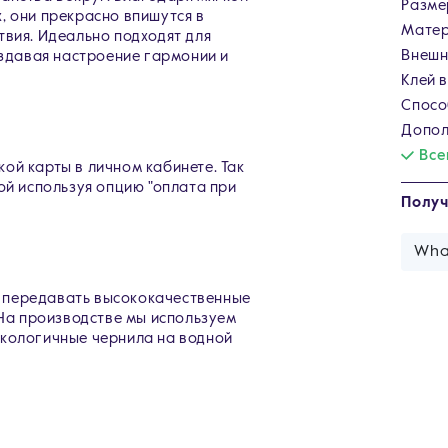
Разме
, они прекрасно впишутся в
Матер
твия. Идеально подходят для
Внешн
оздавая настроение гармонии и
Клей 
Спосо
Допол
Все
ой карты в личном кабинете. Так
ой используя опцию "оплата при
Получ
Wha
 передавать высококачественные
 На производстве мы используем
экологичные чернила на водной