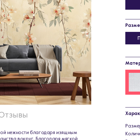
Разм
Мате
Харак
Отзывы
Разме
ной нежности благодаря изящным
Колич
анства вокруг. Благодаря мягкой