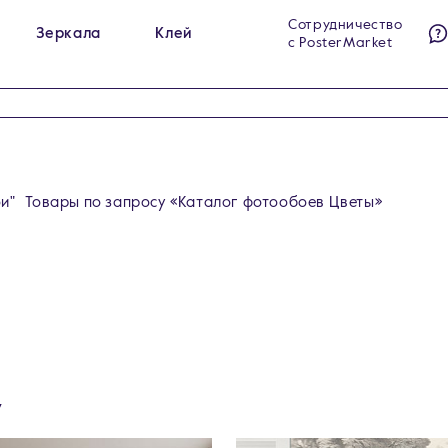
Сотрудничество
Зеркала
Клей
с PosterMarket
ы на холсте
Гримёрные зеркала
284
23
ы на стекле
Интерьерные зеркала
140
60
ы на холсте в раме
Напольные зеркала
99
5
и"
Товары по запросу «Каталог фотообоев Цветы»
у