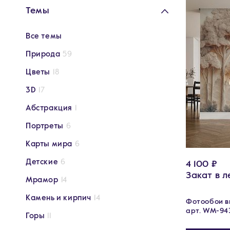
Темы
Все темы
Природа
59
Цветы
18
3D
17
Абстракция
1
Портреты
6
Карты мира
6
Детские
6
4 100 ₽
Закат в л
Мрамор
14
Камень и кирпич
14
Фотообои ви
арт. WM-94
Горы
11