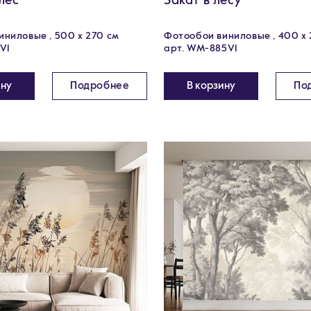
лес
Закат в лесу
ниловые , 500 x 270 см
Фотообои виниловые , 400 х 
V1
арт. WM-885V1
ину
Подробнее
В корзину
По