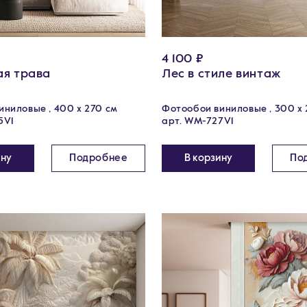
4 100 ₽
я трава
Лес в стиле винтаж
ниловые , 400 х 270 см
Фотообои виниловые , 300 х 
5V1
арт. WM-727V1
ину
Подробнее
В корзину
По