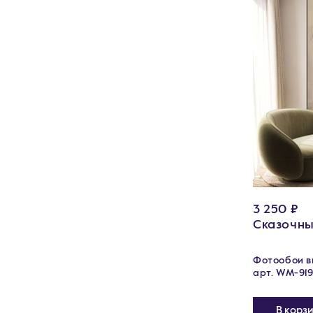
3 250 ₽
Сказочны
Фотообои ви
арт. WM-919
В корз