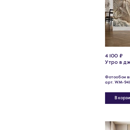
4 100 ₽
Утро в д
Фотообои ви
арт. WM-941
В корз