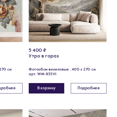
5 400 ₽
Утро в горах
270 см
Фотообои виниловые , 400 х 270 см
арт. WM-835V1
дробнее
В корзину
Подробнее