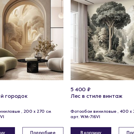
5 400 ₽
й городок
Лес в стиле винтаж
ниловые , 200 х 270 см
Фотообои виниловые , 400 х 
V1
арт. WM-716V1
ину
Подробнее
В корзину
По