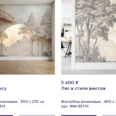
5 400 ₽
есу
Лес в стиле винтаж
ниловые , 300 х 270 см
Фотообои виниловые , 400 х 
3V1
арт. WM-937V1