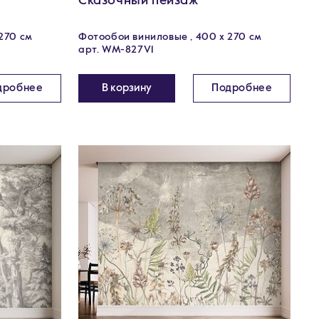
Сказочный пейзаж
270 см
Фотообои виниловые , 400 х 270 см
арт. WM-827V1
дробнее
В корзину
Подробнее