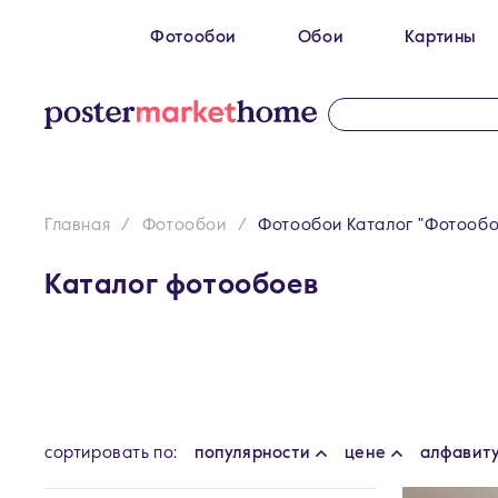
Фотообои
Обои
Картины
Размеры
100 x 270 см
Картин
200 х 270 см
Картин
300 х 200 см
Картин
Главная
Фотообои
Фотообои Каталог "Фотообо
300 х 270 см
400 х 270 см
Каталог фотообоев
500 x 270 см
cортировать по:
популярности
цене
алфавит