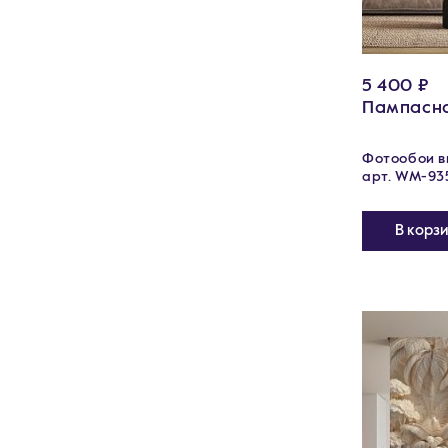
5 400 ₽
Пампасна
Фотообои ви
арт. WM-93
В корз