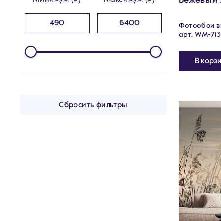
Бежевый 
Минимум (₽)
Максимум (₽)
Фотообои ви
арт. WM-713
В корз
Сбросить фильтры