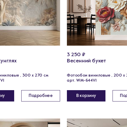
3 250 ₽
жунглях
Весенний букет
ниловые , 300 х 270 см
Фотообои виниловые , 200 х 
V1
арт. WM-644V1
ину
Подробнее
В корзину
По