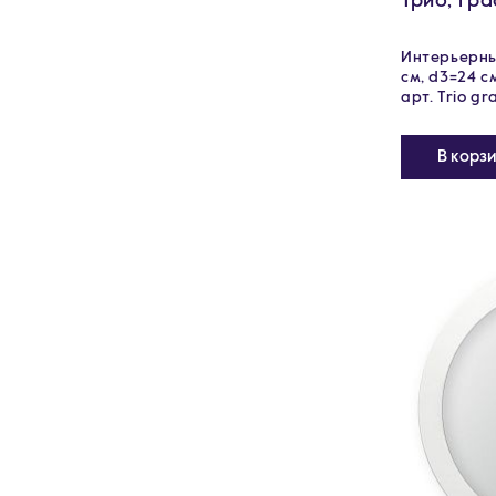
Трио, гр
Интерьерные
см, d3=24 с
арт. Trio gra
В корз