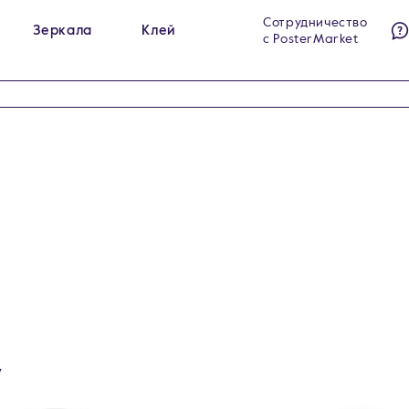
Сотрудничество
Зеркала
Клей
с PosterMarket
ы на холсте
Гримёрные зеркала
284
23
ы на стекле
Интерьерные зеркала
140
60
ы на холсте в раме
Напольные зеркала
99
5
у