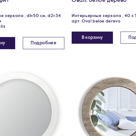
афит
Овал, белое дерево
 зеркала , d1=50 см, d2=34
Интерьерные зеркала , 40 х 
м
арт. Oval beloe derevo
fit
В корзину
По
ину
Подробнее