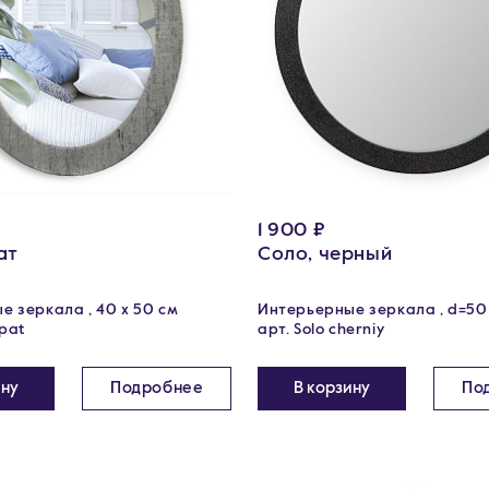
1 900 ₽
ат
Соло, черный
 зеркала , 40 х 50 см
Интерьерные зеркала , d=50
hpat
арт. Solo cherniy
ину
Подробнее
В корзину
По