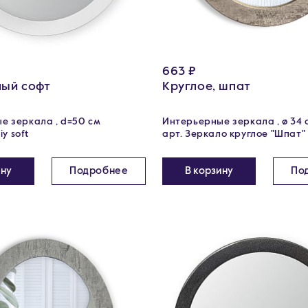
663 ₽
лый софт
Круглое, шпат
е зеркала , d=50 см
Интерьерные зеркала , ø 34 
iy soft
арт. Зеркало круглое "Шпат"
ину
Подробнее
В корзину
По