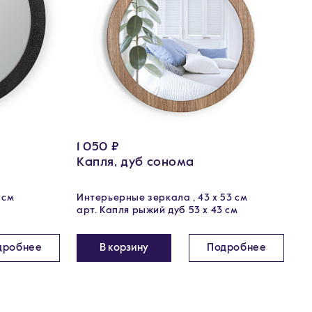
1 050 ₽
Капля, дуб сонома
 см
Интерьерные зеркала , 43 х 53 см
арт. Капля рыжий дуб 53 х 43 см
дробнее
В корзину
Подробнее