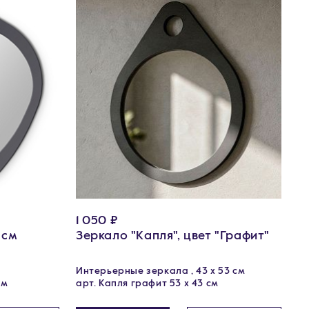
1 050 ₽
 см
Зеркало "Капля", цвет "Графит"
Интерьерные зеркала , 43 х 53 см
см
арт. Капля графит 53 х 43 см