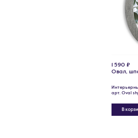
1 590 ₽
Овал, шп
Интерьерные
арт. Oval s
В корз