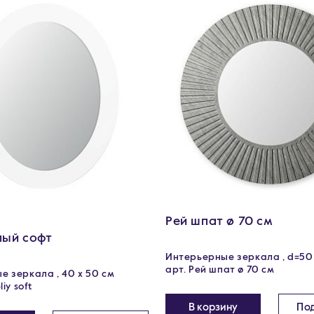
Рей шпат ø 70 см
лый софт
Интерьерные зеркала , d=50
арт. Рей шпат ø 70 см
 зеркала , 40 х 50 см
iy soft
В корзину
По