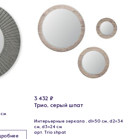
3 432 ₽
Трио, серый шпат
 см
Интерьерные зеркала , d1=50 см, d2=34
см, d3=24 см
арт. Trio shpat
дробнее