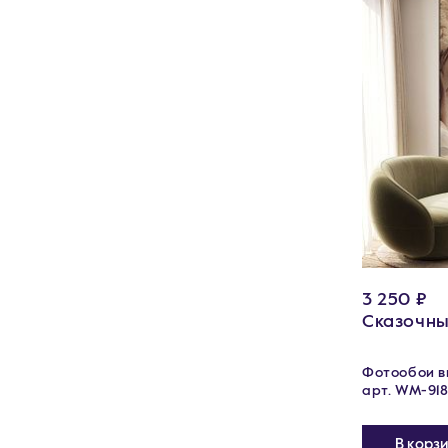
3 250 ₽
Сказочны
Фотообои ви
арт. WM-918
В корз