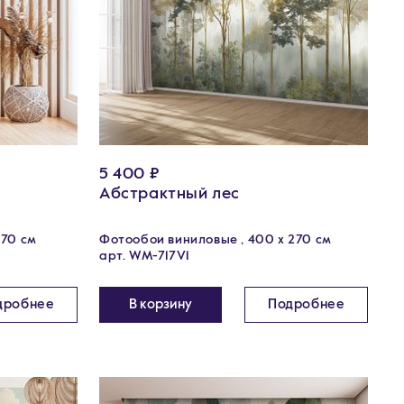
5 400 ₽
Абстрактный лес
270 см
Фотообои виниловые , 400 х 270 см
арт. WM-717V1
дробнее
В корзину
Подробнее