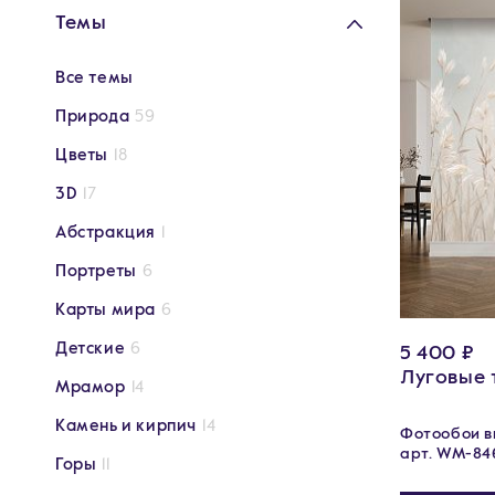
Темы
Все темы
Природа
59
Цветы
18
3D
17
Абстракция
1
Портреты
6
Карты мира
6
Детские
6
5 400 ₽
Луговые 
Мрамор
14
Камень и кирпич
14
Фотообои ви
арт. WM-84
Горы
11