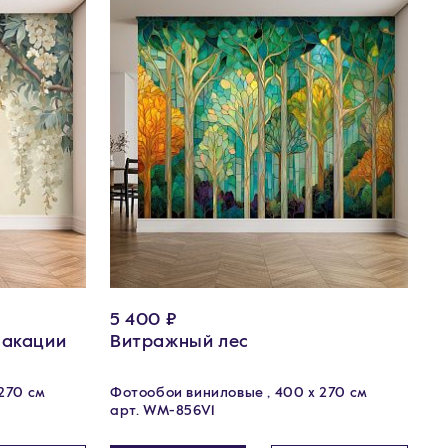
5 400 ₽
 акации
Витражный лес
270 см
Фотообои виниловые , 400 х 270 см
арт. WM-856V1