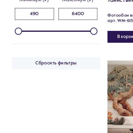
Таинстве
Минимум (₽)
Максимум (₽)
Фотообои ви
арт. WM-615
В корз
Сбросить фильтры