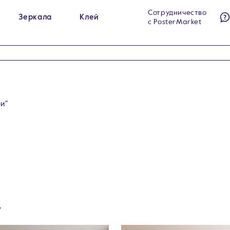
Сотрудничество
Зеркала
Клей
с PosterMarket
ы на холсте
Гримёрные зеркала
284
23
ы на стекле
Интерьерные зеркала
140
60
ы на холсте в раме
Напольные зеркала
99
5
и"
у