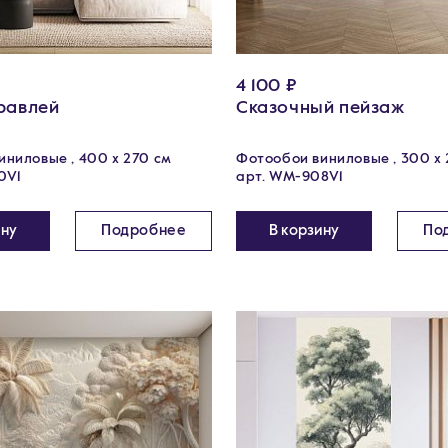
4 100 ₽
равлей
Сказочный пейзаж
ниловые , 400 х 270 см
Фотообои виниловые , 300 х 
0V1
арт. WM-908V1
ину
Подробнее
В корзину
По