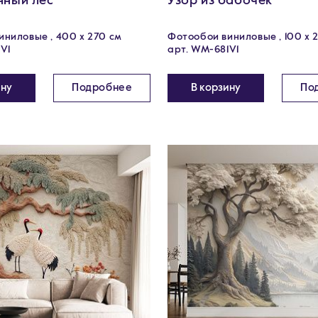
нный лес
Узор из бабочек
ниловые , 400 х 270 см
Фотообои виниловые , 100 x 
V1
арт. WM-681V1
ину
Подробнее
В корзину
По