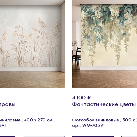
4 100 ₽
травы
Фантастические цветы
ниловые , 400 х 270 см
Фотообои виниловые , 300 х 
6V1
арт. WM-705V1