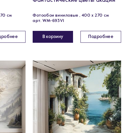
Фантастические цветы акации
270 см
Фотообои виниловые , 400 х 270 см
арт. WM-693V1
дробнее
В корзину
Подробнее