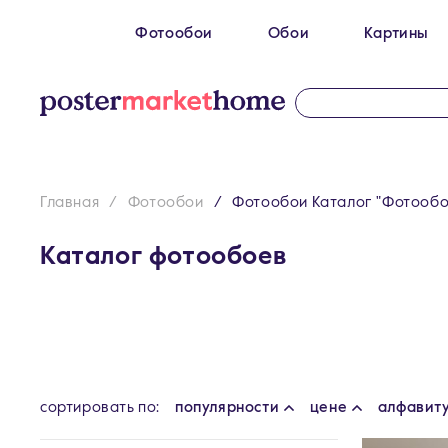
Фотообои
Обои
Картины
Размеры
100 x 270 см
Картин
200 х 270 см
Картин
300 х 200 см
Картин
Главная
Фотообои
Фотообои Каталог "Фотообо
300 х 270 см
400 х 270 см
Каталог фотообоев
500 x 270 см
cортировать по:
популярности
цене
алфавит