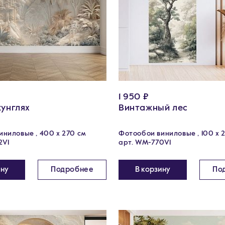
1 950 ₽
жунглях
Винтажный лес
ниловые , 400 х 270 см
Фотообои виниловые , 100 x 
2V1
арт. WM-770V1
ину
Подробнее
В корзину
По