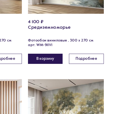
4 100 ₽
Средиземноморье
270 см
Фотообои виниловые , 300 х 270 см
арт. WM-911V1
дробнее
В корзину
Подробнее