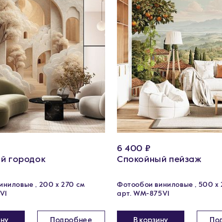
6 400 ₽
й городок
Спокойный пейзаж
ниловые , 200 х 270 см
Фотообои виниловые , 500 x 
V1
арт. WM-875V1
ину
Подробнее
В корзину
По