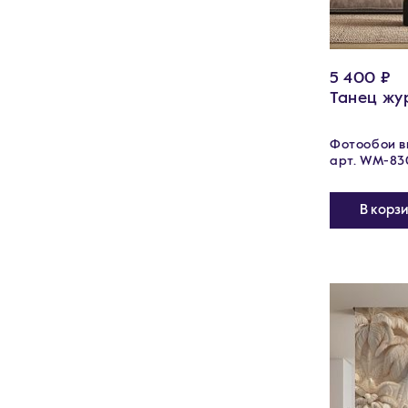
5 400 ₽
Танец жу
Фотообои ви
арт. WM-83
В корз