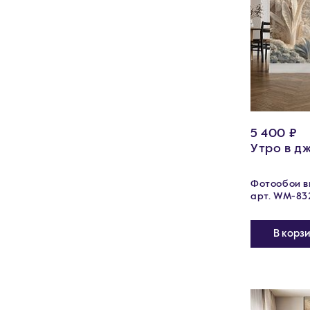
5 400 ₽
Утро в д
Фотообои ви
арт. WM-83
В корз